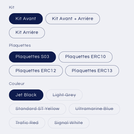
Kit
Kit Avant
Kit Avant + Arrière
Kit Arrière
Plaquettes
Plaquettes S03
Plaquettes ERC10
Plaquettes ERC12
Plaquettes ERC13
Couleur
Variante
Jet Black
Light Grey
épuisée
ou
indisponible
Variante
Variante
Standard ST Yellow
Ultramarine Blue
épuisée
épuisée
ou
ou
indisponible
indisponi
Variante
Variante
Trafic Red
Signal White
épuisée
épuisée
ou
ou