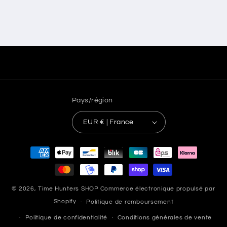
Pays/région
EUR € | France
Moyens
de
paiement
© 2026,
Time Hunters SHOP
Commerce électronique propulsé par
Shopify
Politique de remboursement
Politique de confidentialité
Conditions générales de vente