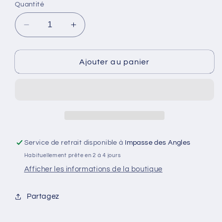
indisponible
indisponible
Quantité
Réduire
Augmenter
la
la
quantité
quantité
de
de
Ajouter au panier
Kit
Kit
Freins
Freins
ADTORY
ADTORY
M2/M3/M4
M2/M3/M4
f8*
f8*
Service de retrait disponible à
Impasse des Angles
Habituellement prête en 2 à 4 jours
Afficher les informations de la boutique
Partagez