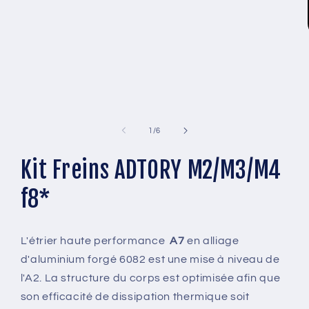
Ouvrir
le
média
1
dans
une
fenêtre
modale
de
1
/
6
Kit Freins ADTORY M2/M3/M4
f8*
L'étrier haute performance
A7
en alliage
d'aluminium forgé 6082 est une mise à niveau de
l'A2. La structure du corps est optimisée afin que
son efficacité de dissipation thermique soit